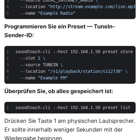
  --location 
"http://stream.example.com/live.mp3"
  --name 
"Example Radio"
Programmieren Sie ein Preset — TuneIn-
Sender-ID:
soundtouch-cli --host 192.168.1.50 preset store 
  --slot 
2
  --source TUNEIN 
  --location 
"/v1/playback/station/s112738"
  --name 
"Example FM"
Überprüfen Sie, ob alles gespeichert ist:
Drücken Sie Taste 1 am physischen Lautsprecher.
Er sollte innerhalb weniger Sekunden mit der
Wiedergabe beginnen.