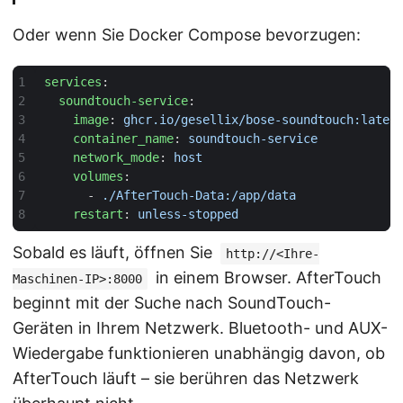
Oder wenn Sie Docker Compose bevorzugen:
services
:
soundtouch-service
:
image
:
ghcr.io/gesellix/bose-soundtouch:lates
container_name
:
soundtouch-service
network_mode
:
host
volumes
:
- 
./AfterTouch-Data:/app/data
restart
:
unless-stopped
Sobald es läuft, öffnen Sie
http://<Ihre-
in einem Browser. AfterTouch
Maschinen-IP>:8000
beginnt mit der Suche nach SoundTouch-
Geräten in Ihrem Netzwerk. Bluetooth- und AUX-
Wiedergabe funktionieren unabhängig davon, ob
AfterTouch läuft – sie berühren das Netzwerk