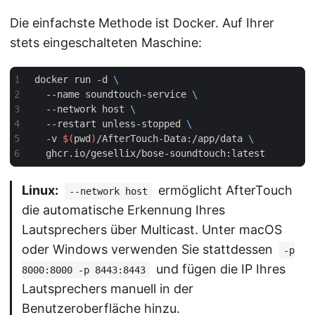
Die einfachste Methode ist Docker. Auf Ihrer
stets eingeschalteten Maschine:
docker run -d 
  --name soundtouch-service 
  --network host 
  --restart unless-stopped 
  -v 
$(
pwd
)
/AfterTouch-Data:/app/data 
Linux:
ermöglicht AfterTouch
--network host
die automatische Erkennung Ihres
Lautsprechers über Multicast. Unter macOS
oder Windows verwenden Sie stattdessen
-p
und fügen die IP Ihres
8000:8000 -p 8443:8443
Lautsprechers manuell in der
Benutzeroberfläche hinzu.