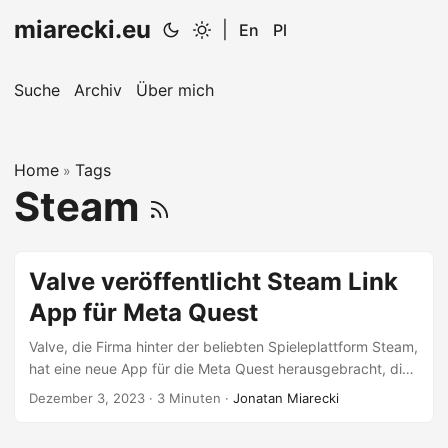
miarecki.eu
|
En
Pl
Suche
Archiv
Über mich
Home
Tags
»
Steam
Valve veröffentlicht Steam Link
App für Meta Quest
Valve, die Firma hinter der beliebten Spieleplattform Steam,
hat eine neue App für die Meta Quest herausgebracht, die
es erlaubt, PC-VR-Spiele über eine WLAN-Verbindung auf
Dezember 3, 2023
·
3 Minuten
·
Jonatan Miarecki
Meta Quest VR-Brillen zu streamen. Die App heißt Steam
Link und ist kostenlos im Meta Store erhältlich. Diese lässt