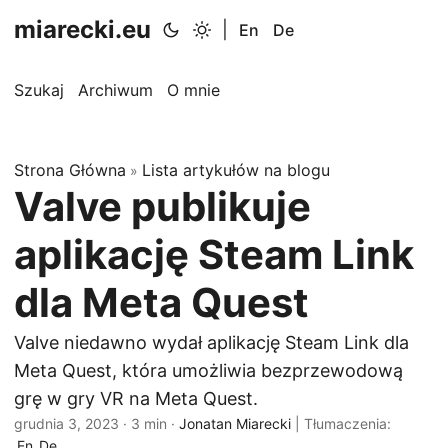
miarecki.eu
|
En
De
Szukaj
Archiwum
O mnie
Strona Główna
Lista artykułów na blogu
»
Valve publikuje
aplikację Steam Link
dla Meta Quest
Valve niedawno wydał aplikację Steam Link dla
Meta Quest, która umożliwia bezprzewodową
grę w gry VR na Meta Quest.
grudnia 3, 2023
·
3 min
·
Jonatan Miarecki
|
Tłumaczenia:
En
De